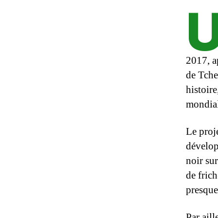
2017, a
de Tcher
histoir
mondial
Le proj
dévelop
noir su
de frich
presque
Par aill