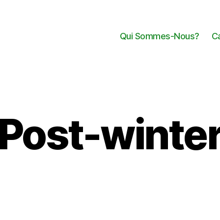
Qui Sommes-Nous?
C
Post-winte