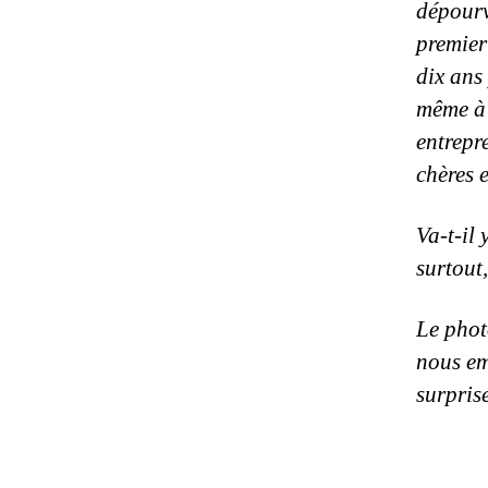
dépourv
premier
dix ans 
même à b
entrepre
chères e
Va-t-il 
surtout,
Le phot
nous em
surpri