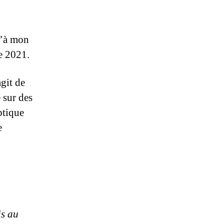
qu’à mon
e 2021.
agit de
 sur des
ptique
e
is au