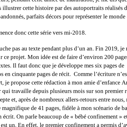
 illustrer cette histoire par des autoportraits réalisés 
bandonnés, parfaits décors pour représenter le monde 
ence donc cette série vers mi-2018.
ouche pas au texte pendant plus d’un an. Fin 2019, je
ur ce projet. Mon idée est de faire d’environ 200 page
extes. Il faut donc que je développe mes six pages de
os en cinquante pages de récit. Comme l’écriture n’es
t, je propose cette rédaction à mon amie d’enfance A
r qui travaille depuis plusieurs mois sur son premier
cepte et, après de nombreux allers-retours entre nous, 
e magnifique de 41 pages, fidèle à mon scénario de ba
en écrit. On parle beaucoup de « bébé confinement » e
n est un. En effet, le premier confinement a permis d’