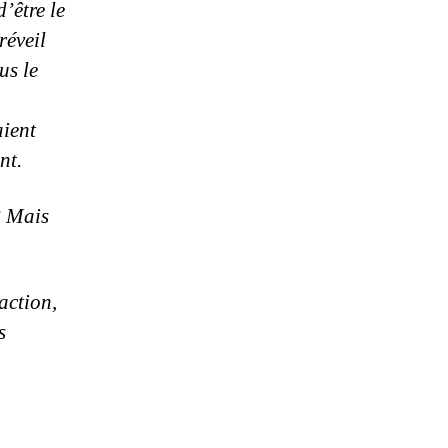
’être le
réveil
us le
aient
nt.
? Mais
action,
s