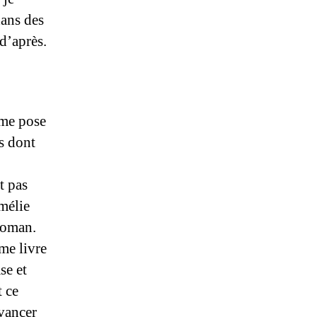
dans des
d’après.
 me pose
s dont
t pas
mélie
 roman.
me livre
se et
t ce
avancer