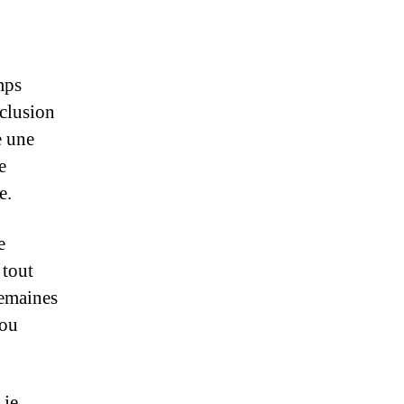
mps
xclusion
e une
e
e.
e
 tout
semaines
 ou
 je