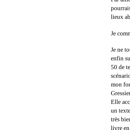
pourrais
lieux a
Je comm
Je ne t
enfin s
50 de t
scénari
mon for
Gressie
Elle ac
un text
très bi
livre e